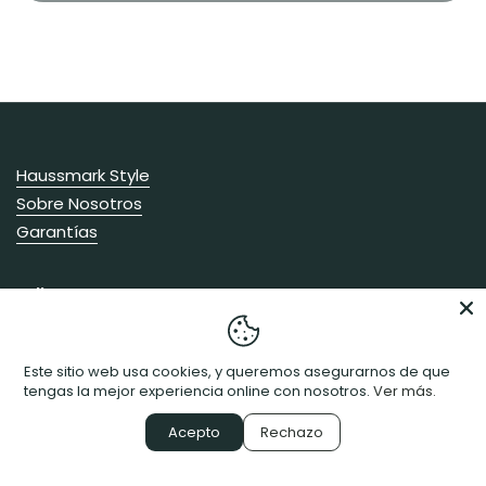
Haussmark Style
Sobre Nosotros
Garantías
Follow us
Facebook
Instagram
Pinterest
WhatsApp
Este sitio web usa cookies, y queremos asegurarnos de que
tengas la mejor experiencia online con nosotros.
Ver más.
Acepto
Rechazo
Derechos de autor © 2026
Haussmark
.
Tecnología de
Shopify