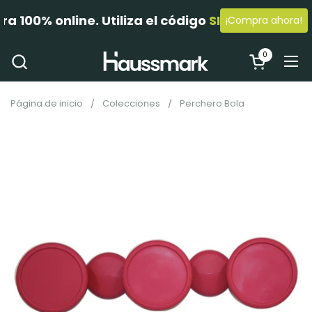
 100% online. Utiliza el código 
SIEMBRA5
 en el
¡Compra ahora!
Ir al contenido
0
Abrir carrit
Abr
Página de inicio
/
Colecciones
/
Perchero Bola