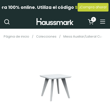
00% online. Utiliza el código 
SIEMBRA5
 en el c
¡Compra ahora!
Ir al contenido
0
Abrir carrit
Abr
Página de inicio
/
Colecciones
/
Mesa Auxiliar/Lateral Cuadrad