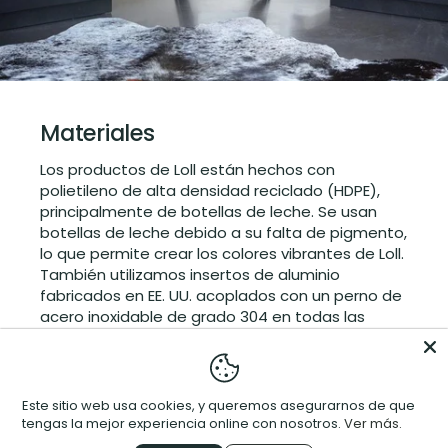
Materiales
Los productos de Loll están hechos con
polietileno de alta densidad reciclado (HDPE),
principalmente de botellas de leche. Se usan
botellas de leche debido a su falta de pigmento,
lo que permite crear los colores vibrantes de Loll.
También utilizamos insertos de aluminio
fabricados en EE. UU. acoplados con un perno de
acero inoxidable de grado 304 en todas las
uniones. Se utiliza un compuesto de papel
Richlite para elementos estructurales en algunas
piezas. Todos nuestros materiales se eligen por
su alta calidad, rendimiento sin necesidad de
Este sitio web usa cookies, y queremos asegurarnos de que
mantenimiento y longevidad. Queremos que
tengas la mejor experiencia online con nosotros.
Ver más.
disfrutes de tus muebles, sin pensar tanto en el